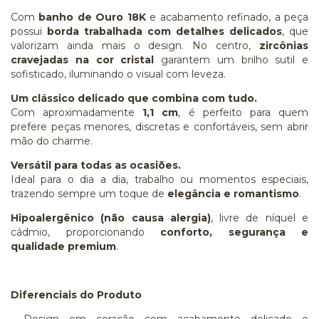
Com
banho de Ouro 18K
e acabamento refinado, a peça
possui
borda trabalhada com detalhes delicados
, que
valorizam ainda mais o design. No centro,
zircônias
cravejadas na cor cristal
garantem um brilho sutil e
sofisticado, iluminando o visual com leveza.
Um clássico delicado que combina com tudo.
Com aproximadamente
1,1 cm
, é perfeito para quem
prefere peças menores, discretas e confortáveis, sem abrir
mão do charme.
Versátil para todas as ocasiões.
Ideal para o dia a dia, trabalho ou momentos especiais,
trazendo sempre um toque de
elegância e romantismo
.
Hipoalergênico (não causa alergia)
, livre de níquel e
cádmio, proporcionando
conforto, segurança e
qualidade premium
.
Diferenciais do Produto
• Design em coração com acabamento delicado e