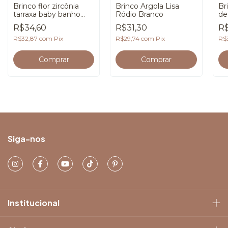
Brinco flor zircônia
Brinco Argola Lisa
Br
tarraxa baby banho
Ródio Branco
de
Ouro 18K
Ou
R$34,60
R$31,30
R$
R$32,87
com
Pix
R$29,74
com
Pix
R$
Siga-nos
Institucional