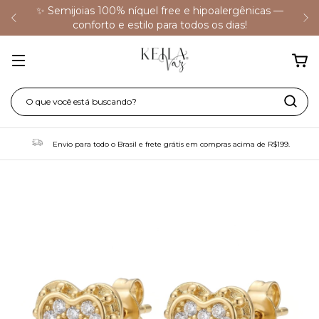
✨ Semijoias 100% níquel free e hipoalergênicas —
conforto e estilo para todos os dias!
Envio para todo o Brasil e frete grátis em compras acima de R$199.