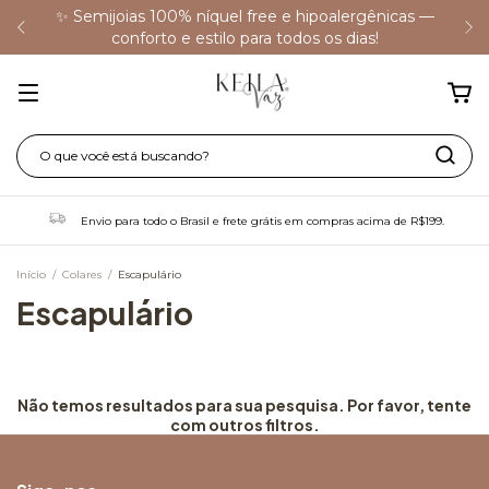
✨ Semijoias 100% níquel free e hipoalergênicas —
conforto e estilo para todos os dias!
Envio para todo o Brasil e frete grátis em compras acima de R$199.
Início
/
Colares
/
Escapulário
Escapulário
Não temos resultados para sua pesquisa. Por favor, tente
com outros filtros.