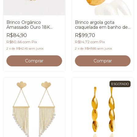
Brinco Orgânico
Brinco argola gota
Amassado Ouro 18K
craquelada em banho de
Premium
Ouro 18K
R$84,90
R$99,70
R$80,66
com
Pix
R$94,72
com
Pix
2
x
de
R$42,45
sem juros
2
x
de
R$49,85
sem juros
ESGOTADO