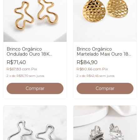
Brinco Orgânico
Brinco Orgânico
Ondulado Ouro 18K
Martelado Maxi Ouro 18K
Feminino Premium
Premium
R$71,40
R$84,90
R$67,83
com
Pix
R$80,66
com
Pix
2
x
de
R$35,70
sem juros
2
x
de
R$42,45
sem juros