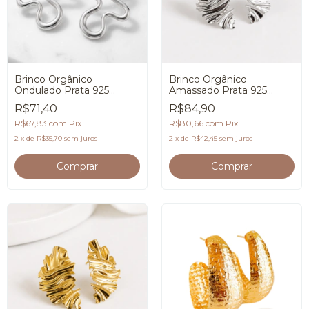
Brinco Orgânico
Brinco Orgânico
Ondulado Prata 925
Amassado Prata 925
Feminino Premium
Premium
R$71,40
R$84,90
R$67,83
com
Pix
R$80,66
com
Pix
2
x
de
R$35,70
sem juros
2
x
de
R$42,45
sem juros