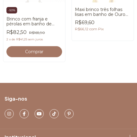
Maxi brinco três folhas
-
50
%
lisas em banho de Ouro
Brinco com franja e
18K
R$69,60
pérolas em banho de
Ouro 18K
R$66,12
com
Pix
R$82,50
R$165,90
2
x
de
R$41,25
sem juros
Siga-nos