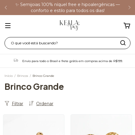
✨ Semijoias 100% níquel free e hipoalergênicas —
conforto e estilo para todos os dias!
Envio para todo o Brasil e frete grátis em compras acima de R$199.
Início
/
Brincos
/
Brinco Grande
Brinco Grande
Filtrar
Ordenar