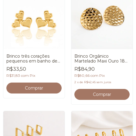
Brinco três corações
Brinco Orgânico
pequenos em banho de
Martelado Maxi Ouro 18K
Ouro 18K
Premium
R$33,50
R$84,90
R$31,83
com
Pix
R$80,66
com
Pix
2
x
de
R$42,45
sem juros