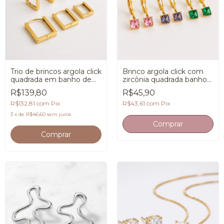
Trio de brincos argola click
Brinco argola click com
quadrada em banho de
zircônia quadrada banho
Ouro 18K
de Ouro 18K
R$139,80
R$45,90
R$132,81
com
Pix
R$43,61
com
Pix
3
x
de
R$46,60
sem juros
Comprar