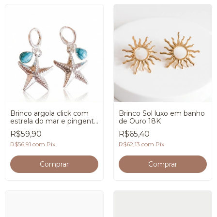
Brinco argola click com
Brinco Sol luxo em banho
estrela do mar e pingente
de Ouro 18K
turquesa
R$59,90
R$65,40
R$56,91
com
Pix
R$62,13
com
Pix