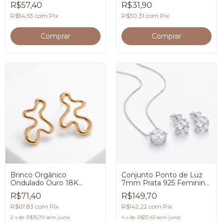
R$57,40
R$31,90
R$54,53
com
Pix
R$30,31
com
Pix
Brinco Orgânico
Conjunto Ponto de Luz
Ondulado Ouro 18K
7mm Prata 925 Feminino
Feminino Premium
Premium
R$71,40
R$149,70
R$67,83
com
Pix
R$142,22
com
Pix
2
x
de
R$35,70
sem juros
4
x
de
R$37,43
sem juros