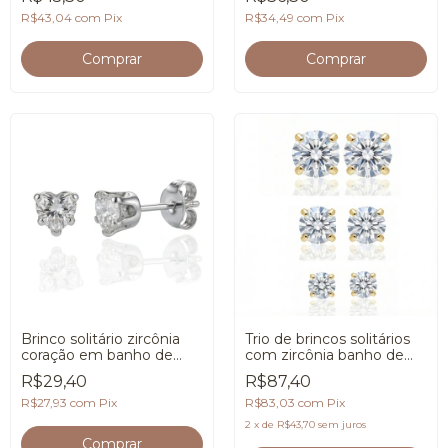
R$43,04
com
Pix
R$34,49
com
Pix
Brinco solitário zircônia
Trio de brincos solitários
coração em banho de
com zircônia banho de
Prata 925
Ouro 18k
R$29,40
R$87,40
R$27,93
com
Pix
R$83,03
com
Pix
2
x
de
R$43,70
sem juros