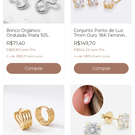
Brinco Orgânico
Conjunto Ponto de Luz
Ondulado Prata 925
7mm Ouro 18K Feminino
Feminino Premium
Premium
R$71,40
R$149,70
R$67,83
com
Pix
R$142,22
com
Pix
2
x
de
R$35,70
sem juros
4
x
de
R$37,43
sem juros