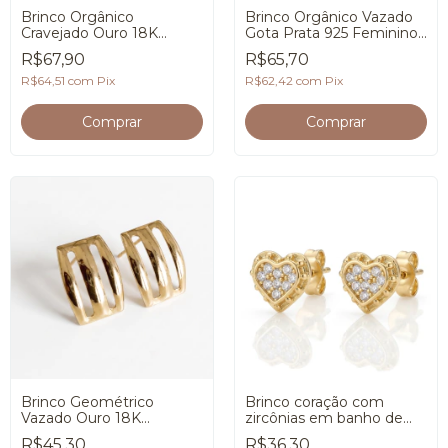
Brinco Orgânico
Brinco Orgânico Vazado
Cravejado Ouro 18K
Gota Prata 925 Feminino
Feminino Premium
Premium
R$67,90
R$65,70
R$64,51
com
Pix
R$62,42
com
Pix
Brinco Geométrico
Brinco coração com
Vazado Ouro 18K
zircônias em banho de
Feminino Elegante
Ouro 18K
R$45,30
R$36,30