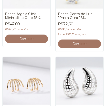
Brinco Argola Click
Brinco Ponto de Luz
Minimalista Ouro 18K
10mm Ouro 18K
Premium
Feminino Premium
R$47,60
R$72,60
R$45,22
com
Pix
R$68,97
com
Pix
2
x
de
R$36,30
sem juros