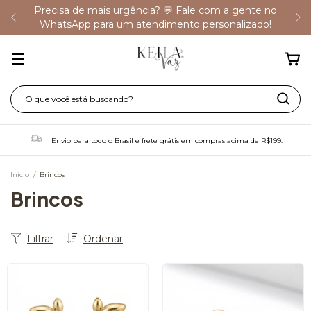
Precisa de mais urgência? 💬 Fale com a gente no
WhatsApp para um atendimento personalizado!
Envio para todo o Brasil e frete grátis em compras acima de R$199.
Início
/
Brincos
Brincos
Filtrar
Ordenar