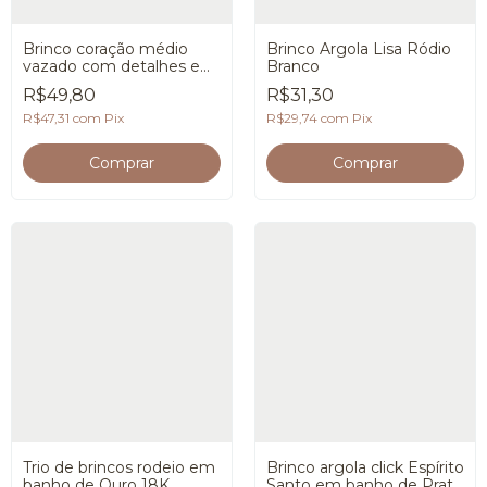
Brinco coração médio
Brinco Argola Lisa Ródio
vazado com detalhes em
Branco
banho de Prata 925
R$49,80
R$31,30
R$47,31
com
Pix
R$29,74
com
Pix
Trio de brincos rodeio em
Brinco argola click Espírito
banho de Ouro 18K
Santo em banho de Prata