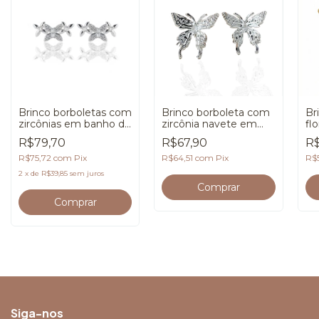
Brinco borboletas com
Brinco borboleta com
Br
zircônias em banho de
zircônia navete em
fl
Prata 925
banho de Prata 925
Ou
R$79,70
R$67,90
R$
R$75,72
com
Pix
R$64,51
com
Pix
R$
2
x
de
R$39,85
sem juros
Siga-nos