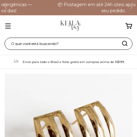
📦 Postagem em até 24h úteis após a aprovação do
seu pedido.
Envio para todo o Brasil e frete grátis em compras acima de R$199.