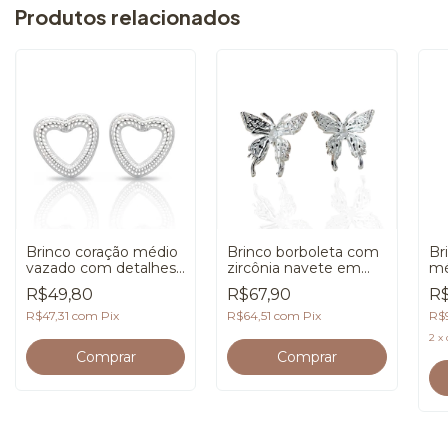
Produtos relacionados
Brinco coração médio
Brinco borboleta com
Br
vazado com detalhes
zircônia navete em
mé
em banho de Prata
banho de Prata 925
qua
R$49,80
R$67,90
R$
925
zi
ba
R$47,31
com
Pix
R$64,51
com
Pix
R$
2
x