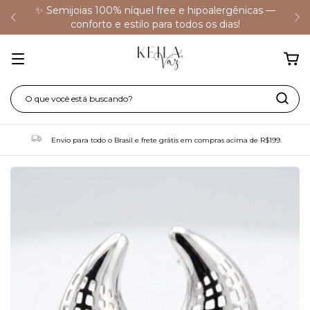
✨ Semijoias 100% níquel free e hipoalergênicas —
conforto e estilo para todos os dias!
Envio para todo o Brasil e frete grátis em compras acima de R$199.