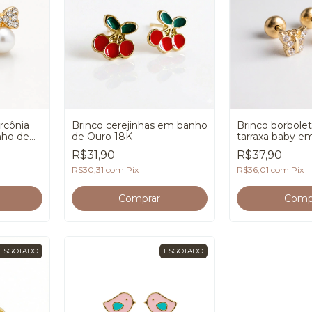
ircônia
Brinco cerejinhas em banho
Brinco borbolet
nho de
de Ouro 18K
tarraxa baby e
Ouro 18K
R$31,90
R$37,90
R$30,31
com
Pix
R$36,01
com
Pix
ESGOTADO
ESGOTADO