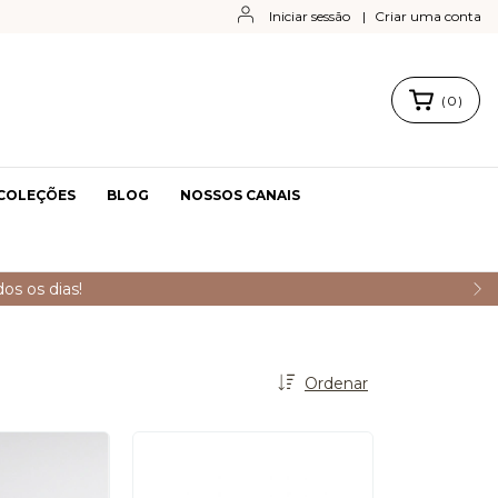
Iniciar sessão
|
Criar uma conta
(
0
)
COLEÇÕES
BLOG
NOSSOS CANAIS
os os dias!
Ordenar