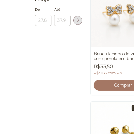
De
Até
Brinco lacinho de z
com perola em ba
Ouro 18K
R$33,50
R$31,83
com
Pix