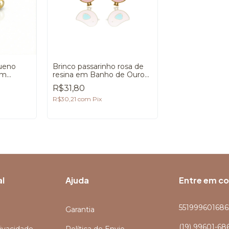
queno
Brinco passarinho rosa de
em
resina em Banho de Ouro
18K
R$31,80
R$30,21
com
Pix
al
Ajuda
Entre em c
551999601686
Garantia
(19) 99601-68