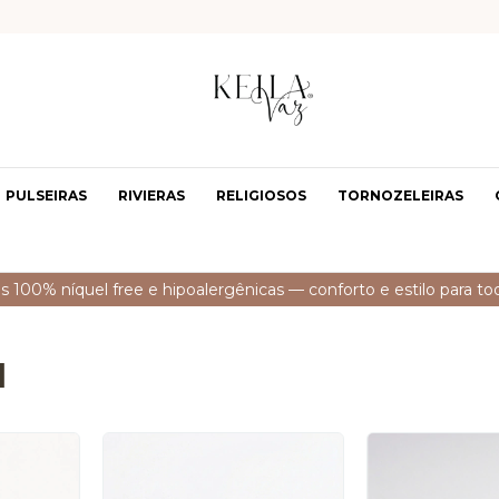
PULSEIRAS
RIVIERAS
RELIGIOSOS
TORNOZELEIRAS
s 100% níquel free e hipoalergênicas — conforto e estilo para tod
l