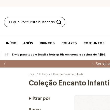
INÍCIO
ANÉIS
BRINCOS
COLARES
CONJUNTOS
Envio para todo o Brasil e frete grátis em compras acima de R$199.
✨ Semijoia
Início
/
Coleções
/
Coleção Encanto Infantil
Coleção Encanto Infanti
Filtrar por
Preço