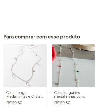
Para comprar com esse produto
Colar Longo
Colar longuinho
Medalhinhas e Cristais
medalhinhas com
Prata 925
zircônias coloridas em
R$119,30
R$119,30
banho de Prata 925