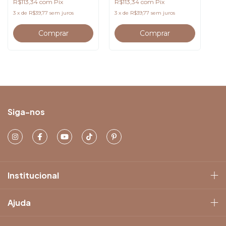
R$113,34
com
Pix
R$113,34
com
Pix
3
x
de
R$39,77
sem juros
3
x
de
R$39,77
sem juros
Siga-nos
Institucional
Ajuda