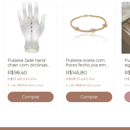
Pulseira Jade hand
Pulseira riviera com
Pu
chain com zircônias
flores fecho joia em
si
em banho de Ouro
banho de Ouro 18K
gr
R$98,40
R$145,80
R$
18K
de
R$93,48
com
Pix
R$138,51
com
Pix
R$
2
x
de
R$49,20
sem juros
4
x
de
R$36,45
sem juros
2
x