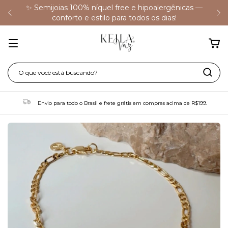
✨ Semijoias 100% níquel free e hipoalergênicas —
conforto e estilo para todos os dias!
Envio para todo o Brasil e frete grátis em compras acima de R$199.