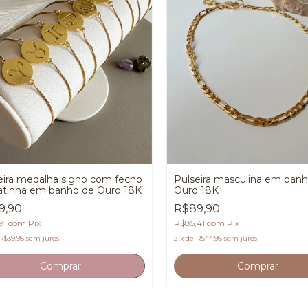
eira medalha signo com fecho
Pulseira masculina em ban
atinha em banho de Ouro 18K
Ouro 18K
9,90
R$89,90
91
com
Pix
R$85,41
com
Pix
R$39,95
sem juros
2
x
de
R$44,95
sem juros
Comprar