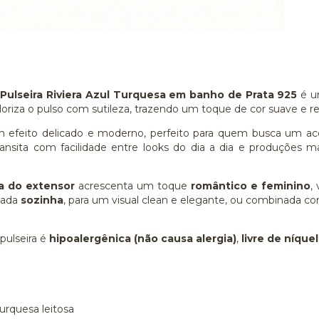
a
Pulseira Riviera Azul Turquesa em banho de Prata 925
é u
loriza o pulso com sutileza, trazendo um toque de cor suave e r
 efeito delicado e moderno, perfeito para quem busca um ac
ransita com facilidade entre looks do dia a dia e produções m
a do extensor
acrescenta um toque
romântico e feminino
,
sada
sozinha
, para um visual clean e elegante, ou combinada co
 pulseira é
hipoalergênica (não causa alergia)
,
livre de níque
urquesa leitosa