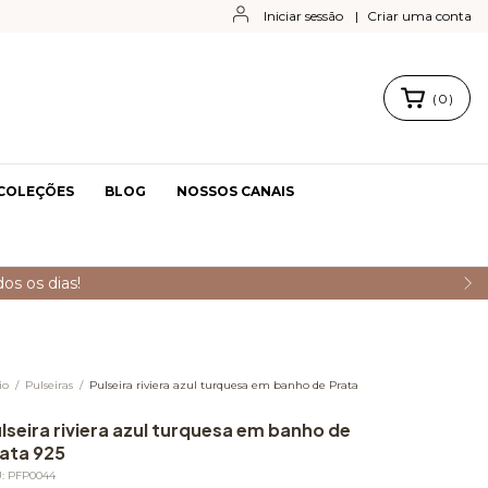
Iniciar sessão
|
Criar uma conta
(
0
)
COLEÇÕES
BLOG
NOSSOS CANAIS
 a aprovação do seu pedido.
io
/
Pulseiras
/
Pulseira riviera azul turquesa em banho de Prata
lseira riviera azul turquesa em banho de
ata 925
U:
PFP0044