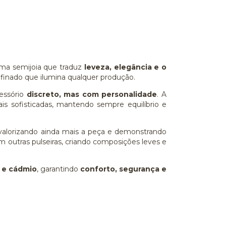
ma semijoia que traduz
leveza, elegância e o
efinado que ilumina qualquer produção.
essório
discreto, mas com personalidade
. A
ais sofisticadas, mantendo sempre equilíbrio e
 valorizando ainda mais a peça e demonstrando
m outras pulseiras, criando composições leves e
l e cádmio
, garantindo
conforto, segurança e