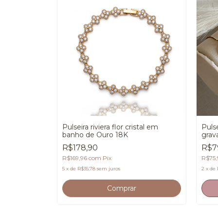
is Aros V
Pulseira riviera flor cristal em
Puls
banho de Ouro 18K
grav
R$178,90
R$7
R$169,96
com
Pix
R$75,
5
x
de
R$35,78
sem juros
2
x
de