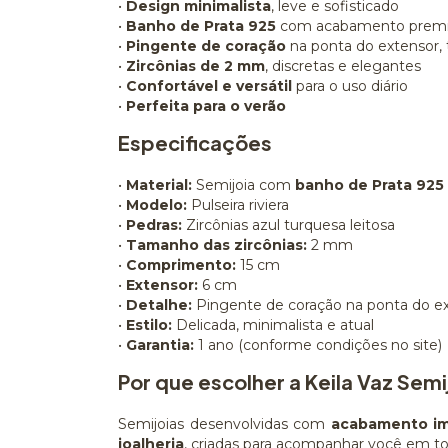
•
Design minimalista
, leve e sofisticado
•
Banho de Prata 925
com acabamento prem
•
Pingente de coração
na ponta do extensor,
•
Zircônias de 2 mm
, discretas e elegantes
•
Confortável e versátil
para o uso diário
•
Perfeita para o verão
Especificações
•
Material:
Semijoia com
banho de Prata 925
•
Modelo:
Pulseira riviera
•
Pedras:
Zircônias azul turquesa leitosa
•
Tamanho das zircônias:
2 mm
•
Comprimento:
15 cm
•
Extensor:
6 cm
•
Detalhe:
Pingente de coração na ponta do e
•
Estilo:
Delicada, minimalista e atual
•
Garantia:
1 ano (conforme condições no site)
Por que escolher a Keila Vaz Semi
Semijoias desenvolvidas com
acabamento i
joalheria
, criadas para acompanhar você em