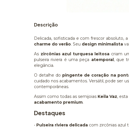
Descrição
Delicada, sofisticada e com frescor absoluto, 
charme do verão
. Seu
design minimalista
va
As
zircônias azul turquesa leitosa
criam um
pulseira riviera é uma peça
atemporal
, que t
elegância.
O detalhe do
pingente de coração na pont
cuidado nos acabamentos. Versátil, pode ser u
contemporâneas.
Assim como todas as semijoias
Keila Vaz
, esta
acabamento premium
.
Destaques
•
Pulseira riviera delicada
com zircônias azul t