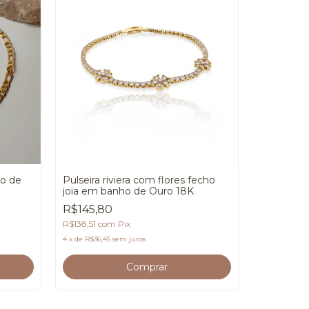
ho de
Pulseira riviera com flores fecho
joia em banho de Ouro 18K
Pulseira 
R$145,80
de Ouro 
R$138,51
com
Pix
R$95,80
4
x
de
R$36,45
sem juros
R$91,01
co
2
x
de
R$47,90