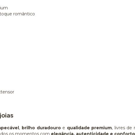
ium
 toque romântico
xtensor
joias
mpecável
,
brilho duradouro
e
qualidade premium
, livres d
 todos os momentos com
elegância, autenticidade e conforto