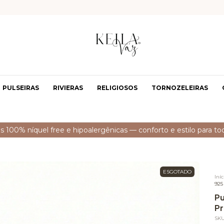
PULSEIRAS
RIVIERAS
RELIGIOSOS
TORNOZELEIRAS
📦 Postagem em até 24h úteis após
ESGOTADO
Iníc
925
Pu
Pr
SK