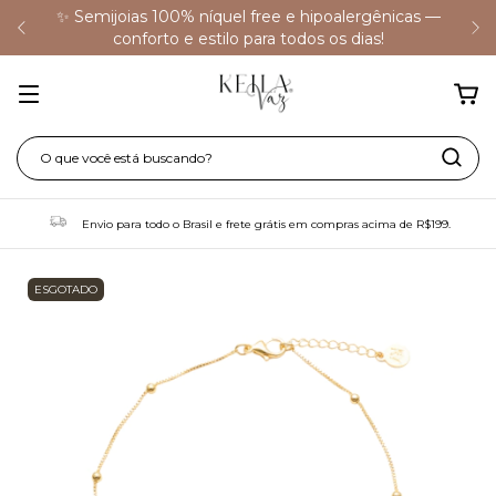
✨ Semijoias 100% níquel free e hipoalergênicas —
conforto e estilo para todos os dias!
Envio para todo o Brasil e frete grátis em compras acima de R$199.
ESGOTADO