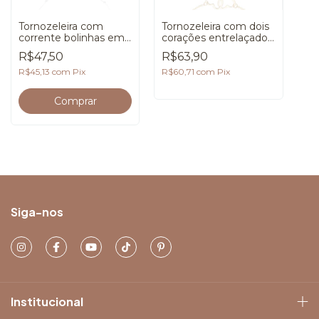
Tornozeleira com
Tornozeleira com dois
corrente bolinhas em
corações entrelaçados
banho de Prata 925
em banho de Ouro
R$47,50
R$63,90
18K
R$45,13
com
Pix
R$60,71
com
Pix
Siga-nos
Institucional